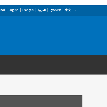
añol
English
Français
العربية
Русский
中文