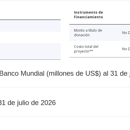
Instrumento de
Financiamiento
Monto a título de
No D
donación
Costo total del
No D
proyecto**
Banco Mundial (millones de US$) al 31 de 
31 de julio de 2026