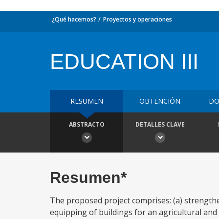
¿Qué hacemos?
Proyectos y operaciones
EDUCATION III
RESUMEN
OBTENCIÓN
DO
ABSTRACTO
DETALLES CLAVE
Resumen*
The proposed project comprises: (a) strengthe
equipping of buildings for an agricultural and 