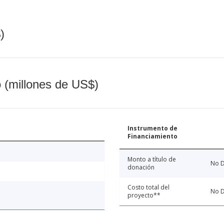
)
o (millones de US$)
Instrumento de
Financiamiento
Monto a título de
No D
donación
Costo total del
No D
proyecto**