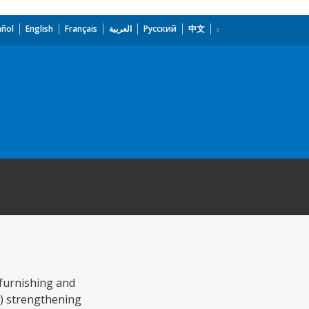
añol
English
Français
العربية
Русский
中文
 furnishing and
(b) strengthening