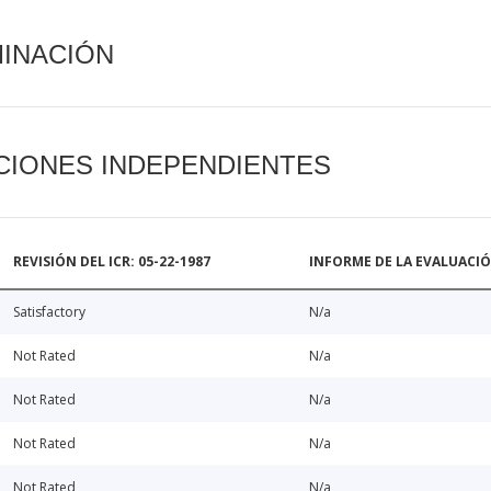
MINACIÓN
CIONES INDEPENDIENTES
REVISIÓN DEL ICR: 05-22-1987
INFORME DE LA EVALUACI
Satisfactory
N/a
Not Rated
N/a
Not Rated
N/a
Not Rated
N/a
Not Rated
N/a