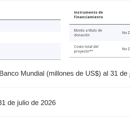
Instrumento de
Financiamiento
Monto a título de
No D
donación
Costo total del
No D
proyecto**
Banco Mundial (millones de US$) al 31 de 
31 de julio de 2026