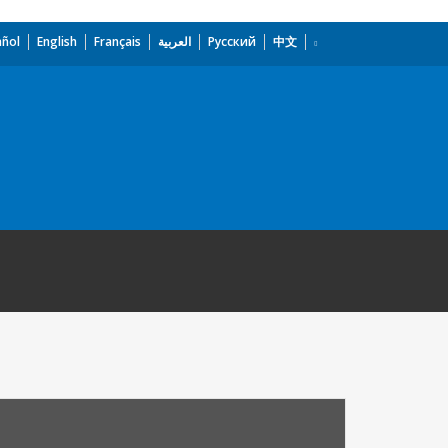
añol
English
Français
العربية
Русский
中文