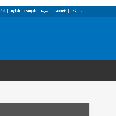
añol
English
Français
العربية
Русский
中文