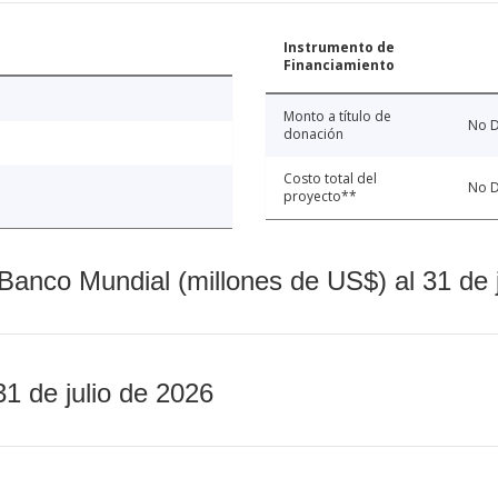
Instrumento de
Financiamiento
Monto a título de
No D
donación
Costo total del
No D
proyecto**
Banco Mundial (millones de US$) al 31 de 
31 de julio de 2026