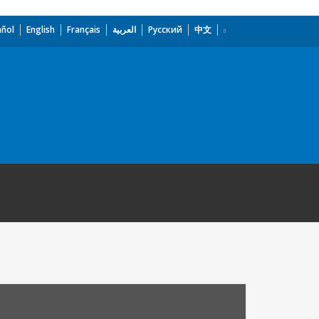
añol
English
Français
العربية
Русский
中文