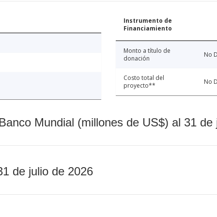
Instrumento de
Financiamiento
Monto a título de
No D
donación
Costo total del
No D
proyecto**
Banco Mundial (millones de US$) al 31 de 
31 de julio de 2026