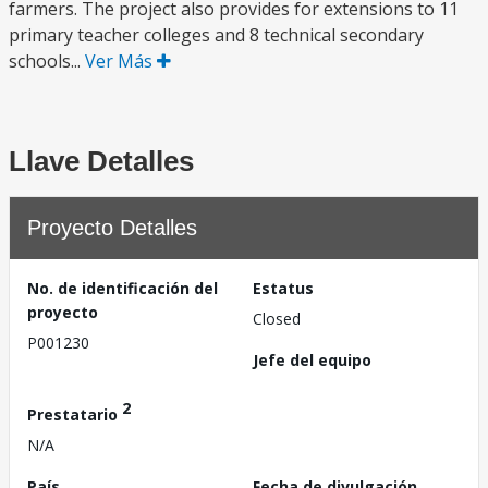
farmers. The project also provides for extensions to 11
primary teacher colleges and 8 technical secondary
schools...
Ver Más
Llave Detalles
Proyecto Detalles
No. de identificación del
Estatus
proyecto
Closed
P001230
Jefe del equipo
2
Prestatario
N/A
País
Fecha de divulgación