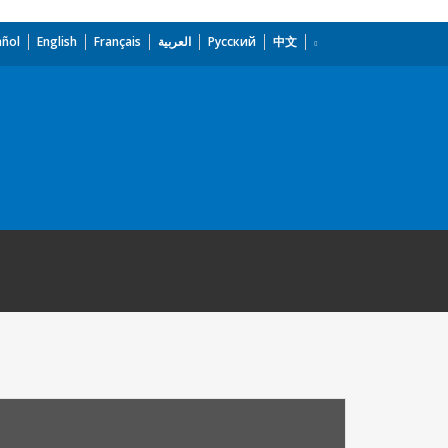
añol
English
Français
العربية
Русский
中文