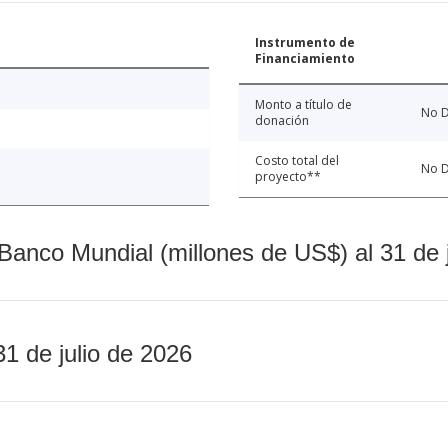
Instrumento de
Financiamiento
Monto a título de
No D
donación
Costo total del
No D
proyecto**
Banco Mundial (millones de US$) al 31 de 
31 de julio de 2026