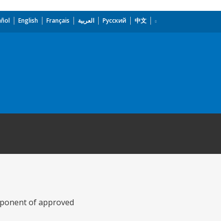
añol
English
Français
العربية
Русский
中文
omponent of approved