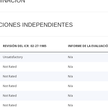
MINACIÓN
CIONES INDEPENDIENTES
REVISIÓN DEL ICR: 02-27-1985
INFORME DE LA EVALUACI
Unsatisfactory
N/a
Not Rated
N/a
Not Rated
N/a
Not Rated
N/a
Not Rated
N/a
Not Rated
N/a