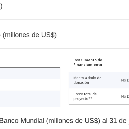
)
o (millones de US$)
Instrumento de
Financiamiento
Monto a título de
No D
donación
Costo total del
No D
proyecto**
Banco Mundial (millones de US$) al 31 de 