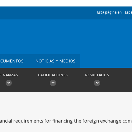
Esta página en:
Esp
CUMENTOS
NOTICIAS Y MEDIOS
FINANZAS
CALIFICACIONES
RESULTADOS
nancial requirements for financing the foreign exchange c