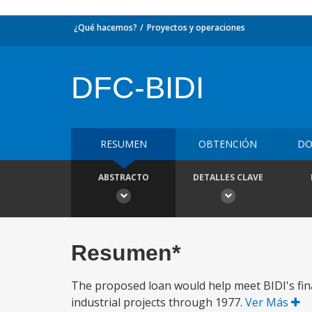
¿Qué hacemos?
Proyectos y operaciones
DFC-BIDI
RESUMEN
OBTENCIÓN
DO
ABSTRACTO
DETALLES CLAVE
Resumen*
The proposed loan would help meet BIDI's fi
industrial projects through 1977.
Ver Más