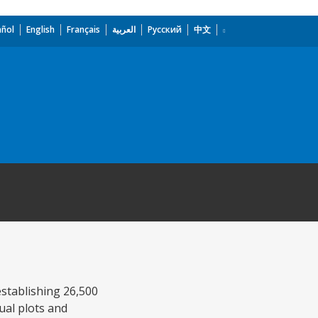
añol
English
Français
العربية
Русский
中文
establishing 26,500
ual plots and