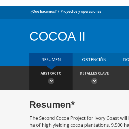
¿Qué hacemos?
Proyectos y operaciones
COCOA II
RESUMEN
OBTENCIÓN
DO
ABSTRACTO
DETALLES CLAVE
Resumen*
The Second Cocoa Project for Ivory Coast will 
ha of high yielding cocoa plantations, 9,500 h