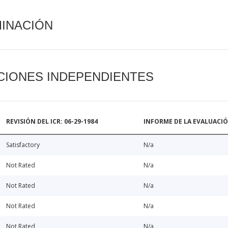
MINACIÓN
CIONES INDEPENDIENTES
REVISIÓN DEL ICR: 06-29-1984
INFORME DE LA EVALUACI
Satisfactory
N/a
Not Rated
N/a
Not Rated
N/a
Not Rated
N/a
Not Rated
N/a