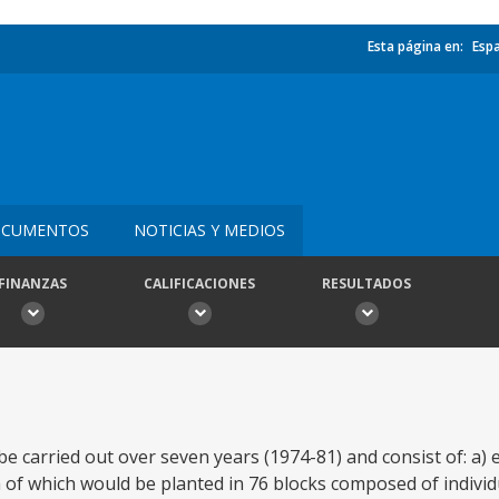
Esta página en:
Esp
CUMENTOS
NOTICIAS Y MEDIOS
FINANZAS
CALIFICACIONES
RESULTADOS
be carried out over seven years (1974-81) and consist of: a) 
a of which would be planted in 76 blocks composed of individ