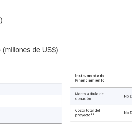
)
o (millones de US$)
Instrumento de
Financiamiento
Monto a título de
No D
donación
Costo total del
No D
proyecto**