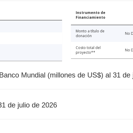
Instrumento de
Financiamiento
Monto a título de
No D
donación
Costo total del
No D
proyecto**
Banco Mundial (millones de US$) al 31 de 
31 de julio de 2026