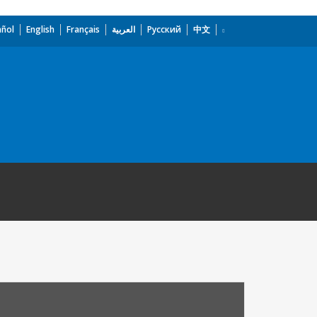
añol
English
Français
العربية
Русский
中文