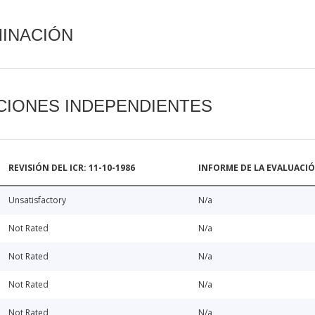
MINACIÓN
CIONES INDEPENDIENTES
REVISIÓN DEL ICR: 11-10-1986
INFORME DE LA EVALUACI
Unsatisfactory
N/a
Not Rated
N/a
Not Rated
N/a
Not Rated
N/a
Not Rated
N/a