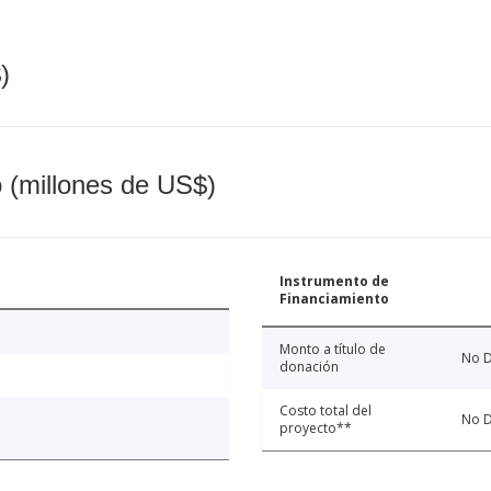
)
o (millones de US$)
Instrumento de
Financiamiento
Monto a título de
No D
donación
Costo total del
No D
proyecto**