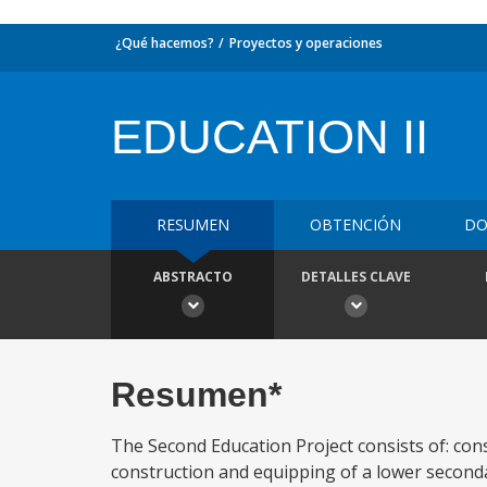
¿Qué hacemos?
Proyectos y operaciones
EDUCATION II
RESUMEN
OBTENCIÓN
DO
ABSTRACTO
DETALLES CLAVE
Resumen*
The Second Education Project consists of: cons
construction and equipping of a lower secondar