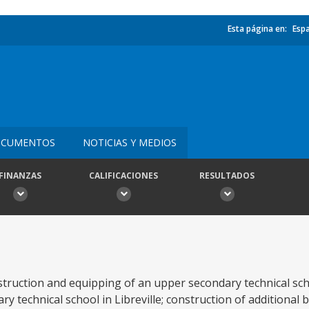
Esta página en:
Esp
CUMENTOS
NOTICIAS Y MEDIOS
FINANZAS
CALIFICACIONES
RESULTADOS
truction and equipping of an upper secondary technical scho
y technical school in Libreville; construction of additional 