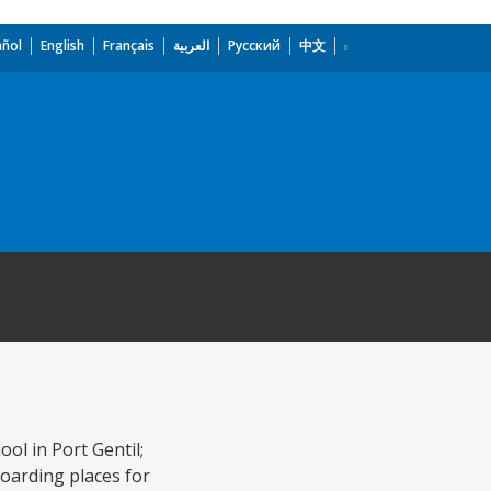
añol
English
Français
العربية
Русский
中文
ol in Port Gentil;
boarding places for