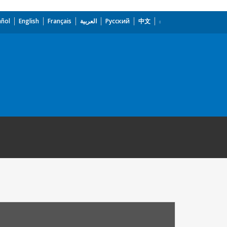
añol
English
Français
العربية
Русский
中文