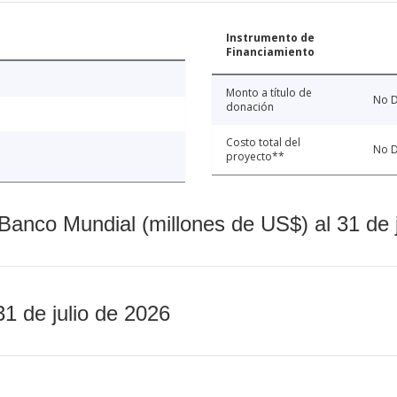
Instrumento de
Financiamiento
Monto a título de
No D
donación
Costo total del
No D
proyecto**
Banco Mundial (millones de US$) al 31 de 
31 de julio de 2026