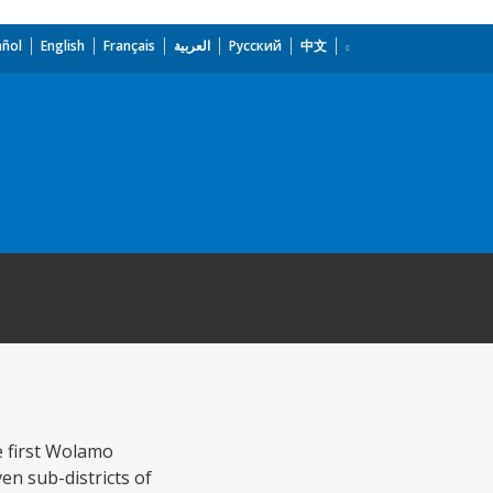
añol
English
Français
العربية
Русский
中文
e first Wolamo
en sub-districts of