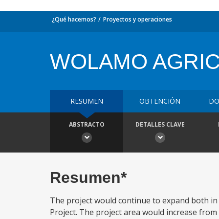
¿Qué hacemos?
Proyectos y operaciones
WOLAMO AGRIC.
RESUMEN
OBTENCIÓN
DO
ABSTRACTO
DETALLES CLAVE
Resumen*
The project would continue to expand both in
Project. The project area would increase from t