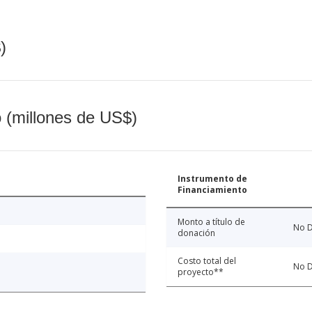
)
o (millones de US$)
Instrumento de
Financiamiento
Monto a título de
No D
donación
Costo total del
No D
proyecto**