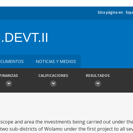
Esta página en:
Esp
DEVT.II
CUMENTOS
NOTICIAS Y MEDIOS
FINANZAS
CALIFICACIONES
RESULTADOS
 scope and area the investments being carried out under th
wo sub-districts of Wolamo under the first project to all sev