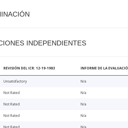
MINACIÓN
CIONES INDEPENDIENTES
REVISIÓN DEL ICR: 12-19-1983
INFORME DE LA EVALUACI
Unsatisfactory
N/a
Not Rated
N/a
Not Rated
N/a
Not Rated
N/a
Not Rated
N/a