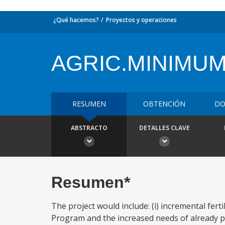
¿Qué hacemos?
Proyectos y operaciones
AGRIC.MINIMU
RESUMEN
OBTENCIÓN
DO
ABSTRACTO
DETALLES CLAVE
Resumen*
The project would include: (i) incremental fert
Program and the increased needs of already pa