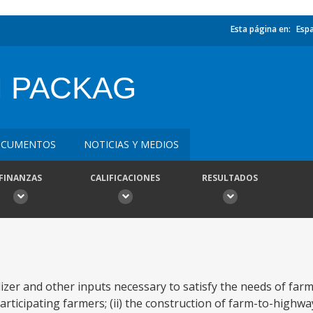
Esta página en:
Esp
M PACKAG
CUMENTOS
NOTICIAS Y MEDIOS
FINANZAS
CALIFICACIONES
RESULTADOS
ilizer and other inputs necessary to satisfy the needs of far
rticipating farmers; (ii) the construction of farm-to-highw