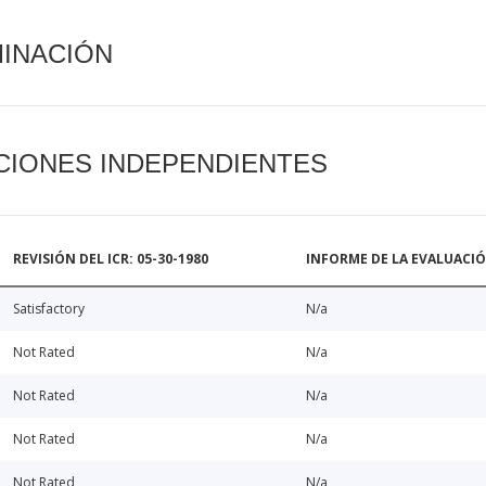
MINACIÓN
CIONES INDEPENDIENTES
REVISIÓN DEL ICR: 05-30-1980
INFORME DE LA EVALUACI
Satisfactory
N/a
Not Rated
N/a
Not Rated
N/a
Not Rated
N/a
Not Rated
N/a