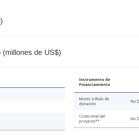
)
o (millones de US$)
Instrumento de
Financiamiento
Monto a título de
No D
donación
Costo total del
No D
proyecto**