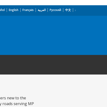
añol
English
Français
العربية
Русский
中文
mers new to the
ay roads serving MP