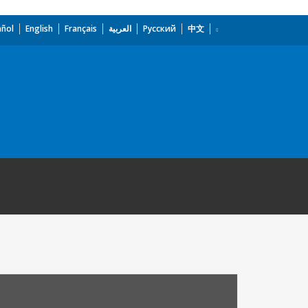
añol
English
Français
العربية
Русский
中文