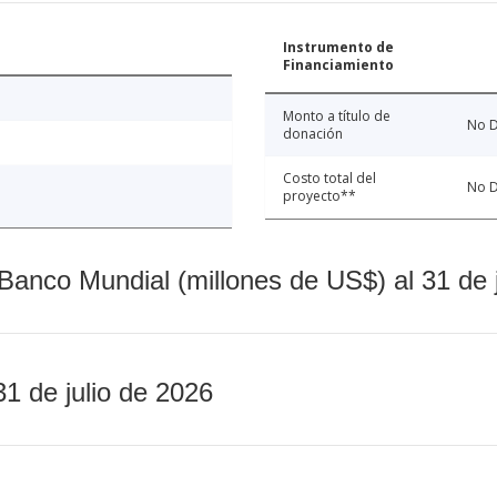
Instrumento de
Financiamiento
Monto a título de
No D
donación
Costo total del
No D
proyecto**
Banco Mundial (millones de US$) al 31 de 
31 de julio de 2026