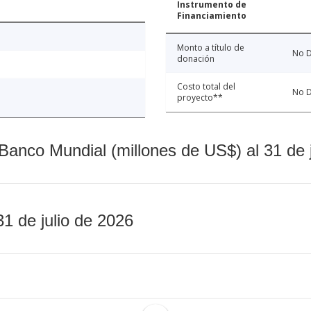
Instrumento de
Financiamiento
Monto a título de
No D
donación
Costo total del
No D
proyecto**
Banco Mundial (millones de US$) al 31 de 
31 de julio de 2026