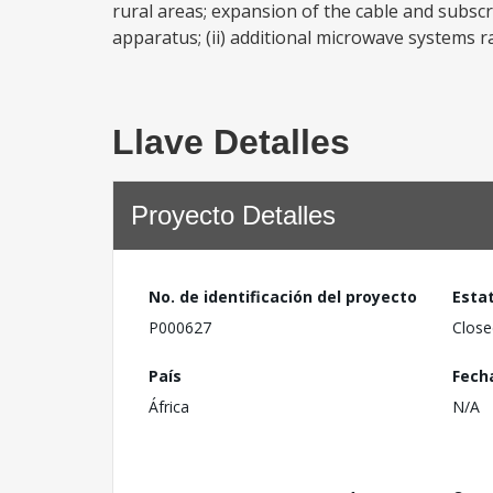
rural areas; expansion of the cable and subsc
apparatus; (ii) additional microwave systems ra
Llave Detalles
Proyecto Detalles
No. de identificación del proyecto
Esta
P000627
Close
País
Fech
África
N/A