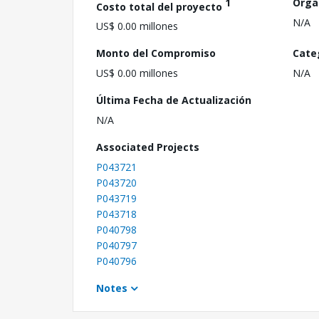
1
Orga
Costo total del proyecto
N/A
US$ 0.00 millones
Monto del Compromiso
Cate
US$ 0.00 millones
N/A
Última Fecha de Actualización
N/A
Associated Projects
P043721
P043720
P043719
P043718
P040798
P040797
P040796
Notes