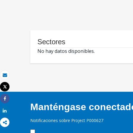
Sectores
No hay datos disponibles.
Correo electrónico
Tweet
Imprimir
Share
Manténgase conectado,
Share
Notificaciones sobre Project P000627