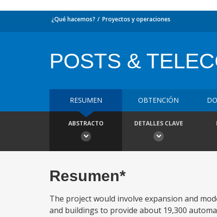
¿Qué hacemos?
Proyectos y operaciones
POSTS & TELECO
RESUMEN
OBTENCIÓN
DO
ABSTRACTO
DETALLES CLAVE
Resumen*
The project would involve expansion and modern
and buildings to provide about 19,300 automa