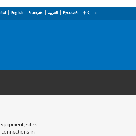
añol
English
Français
العربية
Русский
中文
 equipment, sites
 connections in