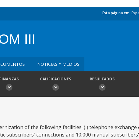
Esta página en:
Esp
M III
CUMENTOS
NOTICIAS Y MEDIOS
FINANZAS
CALIFICACIONES
RESULTADOS
ization of the following facilities: (i) telephone exchange
tic subscribers' connections and 10,000 manual subscribers'