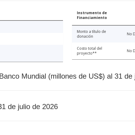
Instrumento de
Financiamiento
Monto a título de
No D
donación
Costo total del
No D
proyecto**
Banco Mundial (millones de US$) al 31 de 
31 de julio de 2026