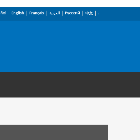
añol
English
Français
العربية
Русский
中文