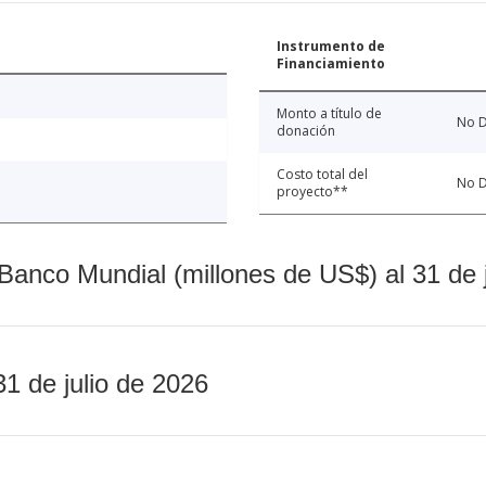
Instrumento de
Financiamiento
Monto a título de
No D
donación
Costo total del
No D
proyecto**
Banco Mundial (millones de US$) al 31 de 
31 de julio de 2026