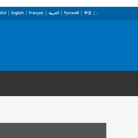
añol
English
Français
العربية
Русский
中文