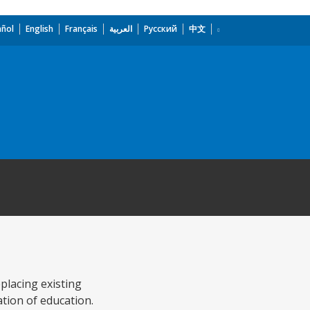
añol
English
Français
العربية
Русский
中文
placing existing
ation of education.