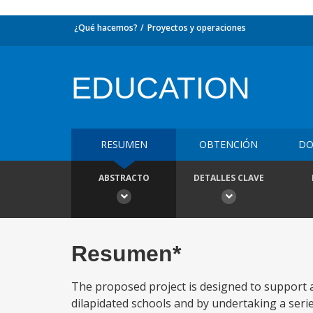
¿Qué hacemos?
Proyectos y operaciones
EDUCATION
RESUMEN
OBTENCIÓN
DO
ABSTRACTO
DETALLES CLAVE
Resumen*
The proposed project is designed to support a
dilapidated schools and by undertaking a serie