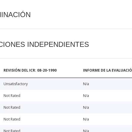
MINACIÓN
CIONES INDEPENDIENTES
REVISIÓN DEL ICR: 08-20-1990
INFORME DE LA EVALUACI
Unsatisfactory
N/a
Not Rated
N/a
Not Rated
N/a
Not Rated
N/a
Not Rated
N/a