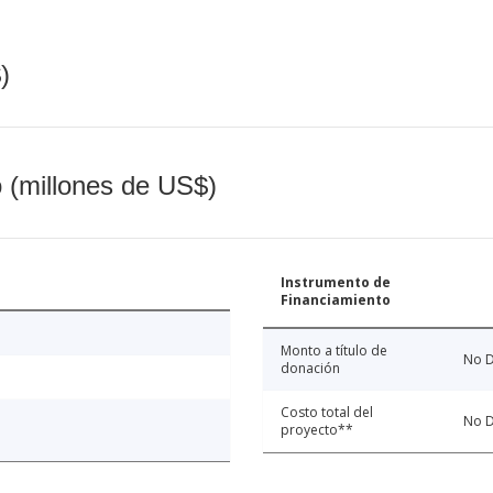
)
o (millones de US$)
Instrumento de
Financiamiento
Monto a título de
No D
donación
Costo total del
No D
proyecto**