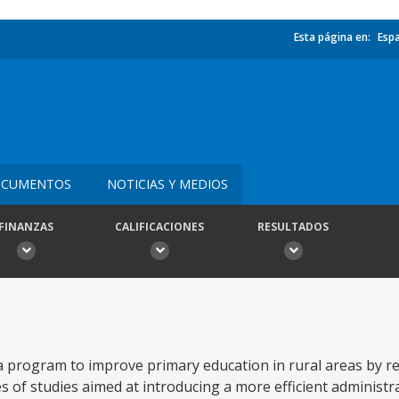
Esta página en:
Esp
CUMENTOS
NOTICIAS Y MEDIOS
FINANZAS
CALIFICACIONES
RESULTADOS
 program to improve primary education in rural areas by re
s of studies aimed at introducing a more efficient administr