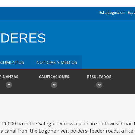
Esta página en:
Esp
I DERES
CUMENTOS
NOTICIAS Y MEDIOS
FINANZAS
CALIFICACIONES
RESULTADOS
 11,000 ha in the Sategui-Deressia plain in southwest Chad fo
 a canal from the Logone river, polders, feeder roads, a rice m