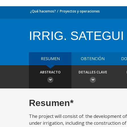
¿Qué hacemos?
Proyectos y operaciones
IRRIG. SATEGU
RESUMEN
OBTENCIÓN
DO
ABSTRACTO
DETALLES CLAVE
Resumen*
The project will consist of: the development of
under irrigation, including the construction of