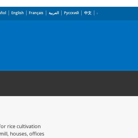
añol
English
Français
العربية
Русский
中文
r rice cultivation
ill, houses, offices