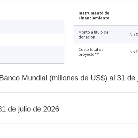
Instrumento de
Financiamiento
Monto a título de
No D
donación
Costo total del
No D
proyecto**
Banco Mundial (millones de US$) al 31 de 
31 de julio de 2026