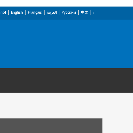
añol
English
Français
العربية
Русский
中文