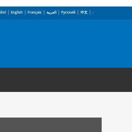
añol
English
Français
العربية
Русский
中文