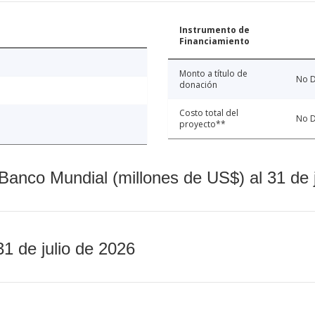
Instrumento de
Financiamiento
Monto a título de
No D
donación
Costo total del
No D
proyecto**
Banco Mundial (millones de US$) al 31 de 
31 de julio de 2026