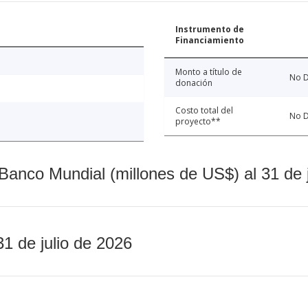
Instrumento de
Financiamiento
Monto a título de
No D
donación
Costo total del
No D
proyecto**
Banco Mundial (millones de US$) al 31 de 
31 de julio de 2026