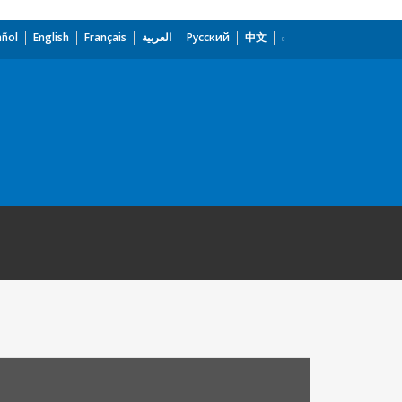
añol
English
Français
العربية
Русский
中文