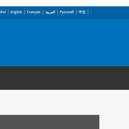
añol
English
Français
العربية
Русский
中文