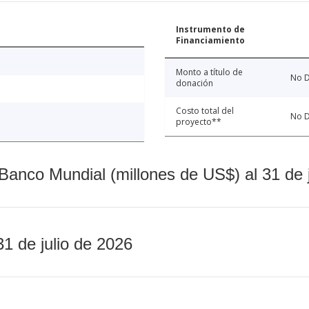
Instrumento de
Financiamiento
Monto a título de
No D
donación
Costo total del
No D
proyecto**
Banco Mundial (millones de US$) al 31 de 
31 de julio de 2026