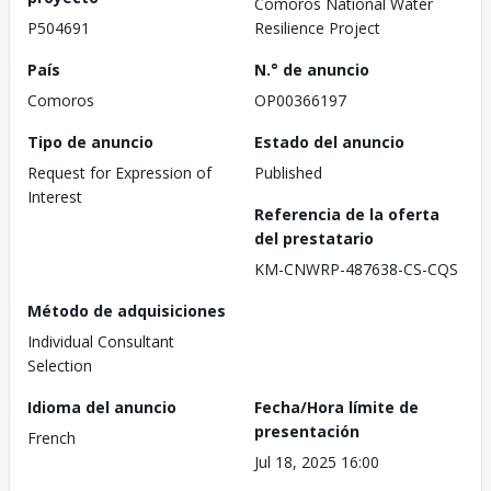
Comoros National Water
P504691
Resilience Project
País
N.° de anuncio
Comoros
OP00366197
Tipo de anuncio
Estado del anuncio
Request for Expression of
Published
Interest
Referencia de la oferta
del prestatario
KM-CNWRP-487638-CS-CQS
Método de adquisiciones
Individual Consultant
Selection
Idioma del anuncio
Fecha/Hora límite de
presentación
French
Jul 18, 2025 16:00