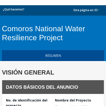
¿Qué hacemos?
Esta página en:
ES
dropdown
Comoros National Water
Resilience Project
RESUMEN
VISIÓN GENERAL
DATOS BÁSICOS DEL ANUNCIO
No. de identificación del
Nombre del Proyecto
proyecto